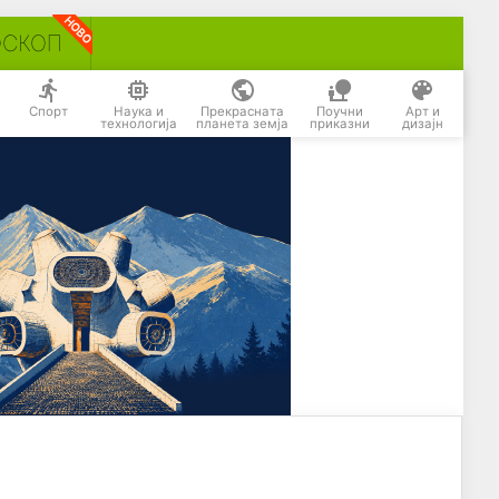
ОСКОП
Спорт
Наука и
Прекрасната
Поучни
Арт и
технологија
планета земја
приказни
дизајн