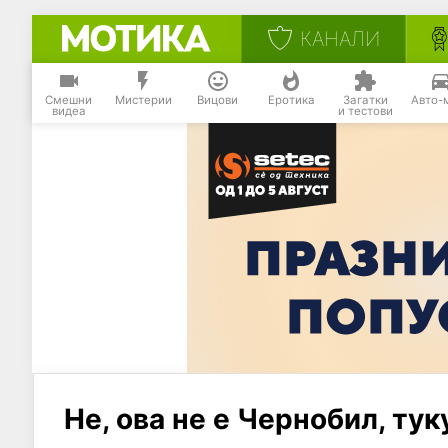
КАНАЛИ
Смешни
Мистерии
Вицови
Еротика
Загатки
Авто-
видеа
и тестови
Не, ова не е Чернобил, тук