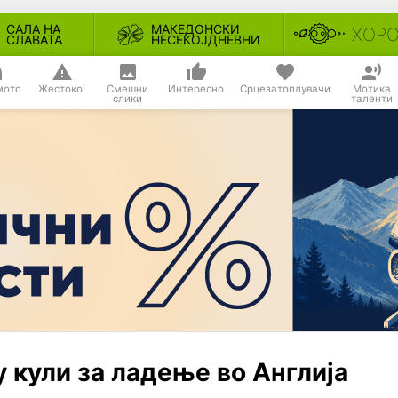
САЛА НА
МАКЕДОНСКИ
ХОР
СЛАВАТА
НЕСЕКОЈДНЕВНИ
мото
Жестоко!
Смешни
Интересно
Срцезатоплувачи
Мотика
слики
таленти
у кули за ладење во Англија