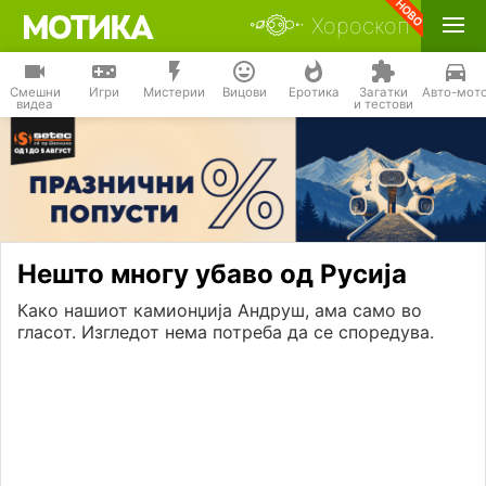
Хороскоп
Смешни
Игри
Мистерии
Вицови
Еротика
Загатки
Авто-мот
видеа
и тестови
Нешто многу убаво од Русија
Како нашиот камионџија Андруш, ама само во
гласот. Изгледот нема потреба да се споредува.