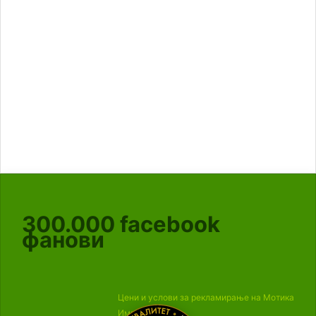
300.000
facebook
фанови
Цени и услови за рекламирање на Мотика
Импресум