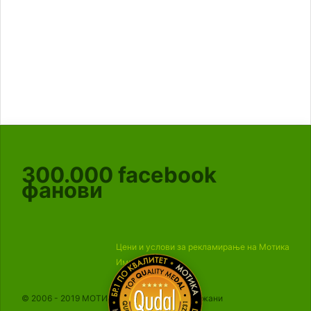
300.000
facebook
фанови
Цени и услови за рекламирање на Мотика
Импресум
© 2006 - 2019 МОТИКА, Сите права се задржани