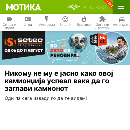
Хороскоп
Смешни
Игри
Мистерии
Вицови
Еротика
Загатки
Авто-мот
видеа
и тестови
Никому не му е јасно како овој
камионџија успеал вака да го
заглави камионот
Оди па сега извади го да те видам!