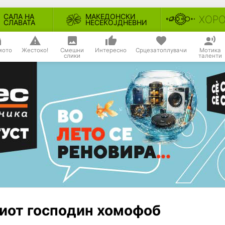
САЛА НА
МАКЕДОНСКИ
ХОР
СЛАВАТА
НЕСЕКОЈДНЕВНИ
мото
Жестоко!
Смешни
Интересно
Срцезатоплувачи
Мотика
слики
таленти
иот господин хомофоб