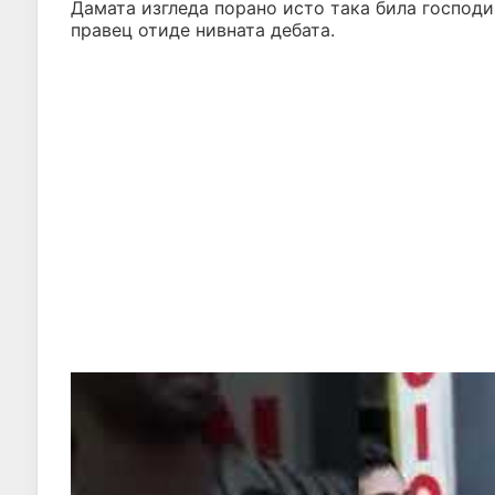
Дамата изгледа порано исто така била господин
правец отиде нивната дебата.