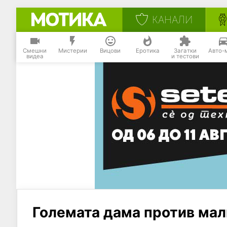
КАНАЛИ
Смешни
Мистерии
Вицови
Еротика
Загатки
Авто-
видеа
и тестови
Големата дама против мал