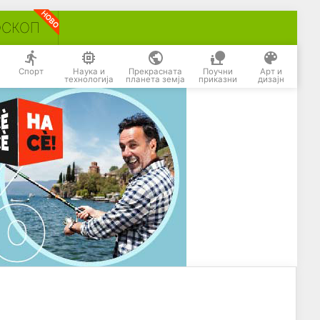
ОСКОП
Спорт
Наука и
Прекрасната
Поучни
Арт и
технологија
планета земја
приказни
дизајн