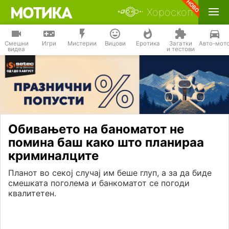
Хороскоп
Смешни
Игри
Мистерии
Вицови
Еротика
Загатки
Авто-мот
видеа
и тестови
Обивањето на баноматот не
помина баш како што планираа
криминалците
Планот во секој случај им беше глуп, а за да биде
смешката поголема и банкоматот се погоди
квалитетен.