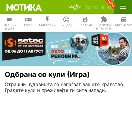
Хороскоп
Смешни
Игри
Мистерии
Вицови
Еротика
Загатки
Авто-мот
видеа
и тестови
Одбрана со кули (Игра)
Страшни чудовишта го напаѓаат вашето кралство.
Градете кули и преживејте ги сите напади.