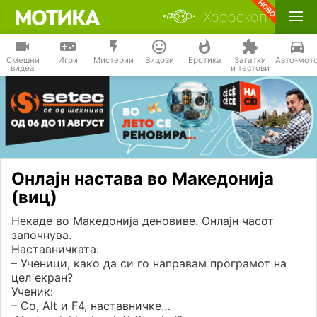
Хороскоп
Смешни
Игри
Мистерии
Вицови
Еротика
Загатки
Авто-мот
видеа
и тестови
Онлајн настава во Македонија
(виц)
Некаде во Македонија деновиве. Онлајн часот
започнува.
Наставничката:
– Ученици, како да си го направам програмот на
цел екран?
Ученик:
– Со, Alt и F4, наставничке…