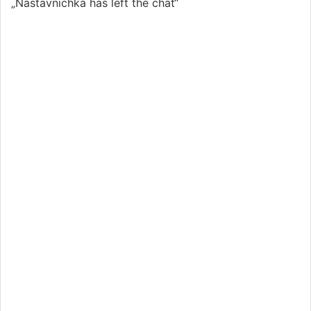
„Nastavnichka has left the chat“