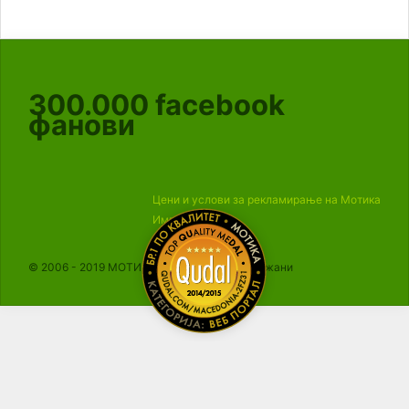
300.000
facebook
фанови
Цени и услови за рекламирање на Мотика
Импресум
© 2006 - 2019 МОТИКА, Сите права се задржани