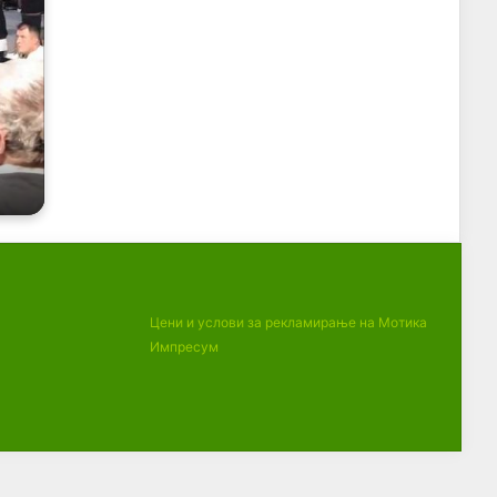
Цени и услови за рекламирање на Мотика
Импресум