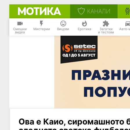
КАНАЛИ
Смешни
Мистерии
Вицови
Еротика
Загатки
Авто-
видеа
и тестови
Ова е Каио, сиромашното б