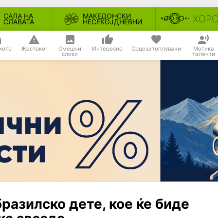
САЛА НА
МАКЕДОНСКИ
ХОР
СЛАВАТА
НЕСЕКОЈДНЕВНИ
мото
Жестоко!
Смешни
Интересно
Срцезатоплувачи
Мотика
слики
таленти
разилско дете, кое ќе биде