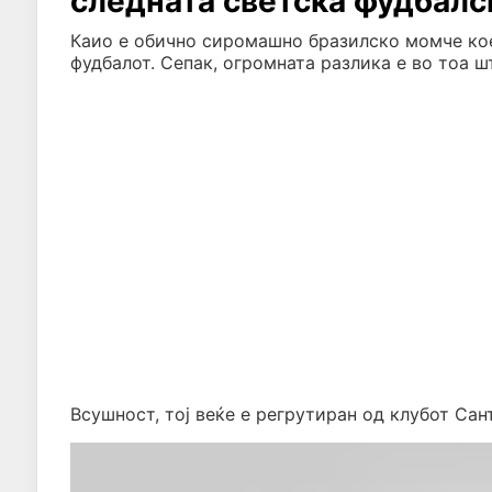
следната светска фудбалс
Каио е обично сиромашно бразилско момче кое
фудбалот. Сепак, огромната разлика е во тоа ш
Всушност, тој веќе е регрутиран од клубот Сан