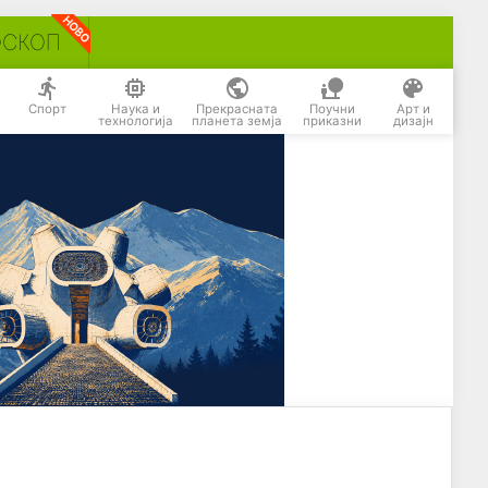
ОСКОП
Спорт
Наука и
Прекрасната
Поучни
Арт и
технологија
планета земја
приказни
дизајн