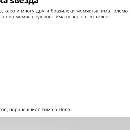
ка ѕвезда
, како и многу други бразилски момчиња, има големо 
то ова момче всушност има неверојатен талент.
тос, поранешниот тим на Пеле.