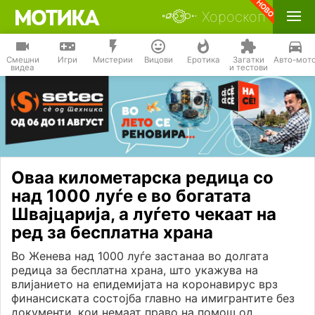
Хороскоп
Смешни
Игри
Мистерии
Вицови
Еротика
Загатки
Авто-мот
видеа
и тестови
Оваа километарска редица со
над 1000 луѓе е во богатата
Швајцарија, а луѓето чекаат на
ред за бесплатна храна
Во Женева над 1000 луѓе застанаа во долгата
редица за бесплатна храна, што укажува на
влијанието на епидемијата на коронавирус врз
финансиската состојба главно на имигрантите без
документи, кои немаат право на помош од