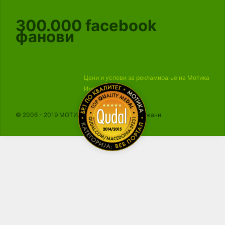
300.000
facebook
фанови
Цени и услови за рекламирање на Мотика
Импресум
© 2006 - 2019 МОТИКА, Сите права се задржани