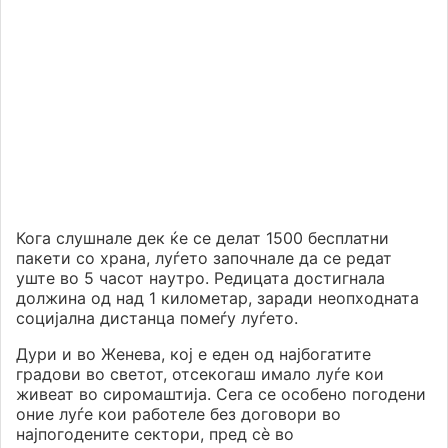
Кога слушнале дек ќе се делат 1500 бесплатни
пакети со храна, луѓето започнале да се редат
уште во 5 часот наутро. Редицата достигнала
должина од над 1 километар, заради неопходната
социјална дистанца помеѓу луѓето.
Дури и во Женева, кој е еден од најбогатите
градови во светот, отсекогаш имало луѓе кои
живеат во сиромаштија. Сега се особено погодени
оние луѓе кои работеле без договори во
најпогодените сектори, пред сѐ во