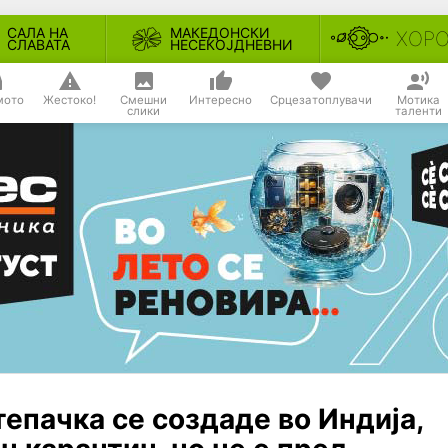
САЛА НА
МАКЕДОНСКИ
ХОР
СЛАВАТА
НЕСЕКОЈДНЕВНИ
мото
Жестоко!
Смешни
Интересно
Срцезатоплувачи
Мотика
слики
таленти
тепачка се создаде во Индија,