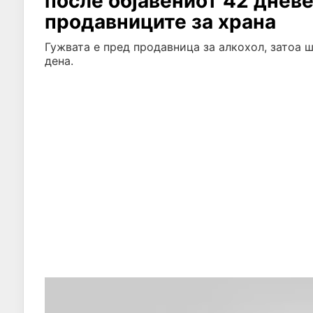
после објавениот 42 дневе
продавниците за храна
Гужвата е пред продавница за алкохол, затоа 
дена.