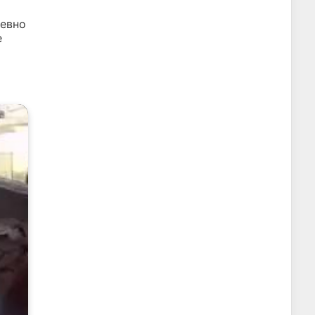
евно
е