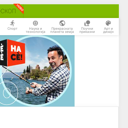
ОСКОП
Спорт
Наука и
Прекрасната
Поучни
Арт и
технологија
планета земја
приказни
дизајн