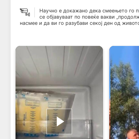
Научно е докажано дека смеењето го 
се објавуваат по повеќе вакви „продол
насмее и да ви го разубави секој ден од живото