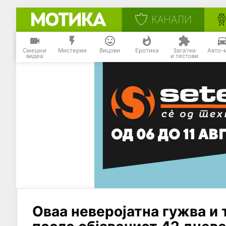
КАНАЛИ
Смешни
Мистерии
Вицови
Еротика
Загатки
Авто-
видеа
и тестови
Оваа неверојатна гужва и 