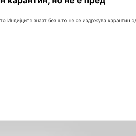
н карантин, но не е пред
што Индијците знаат без што не се издржува карантин о