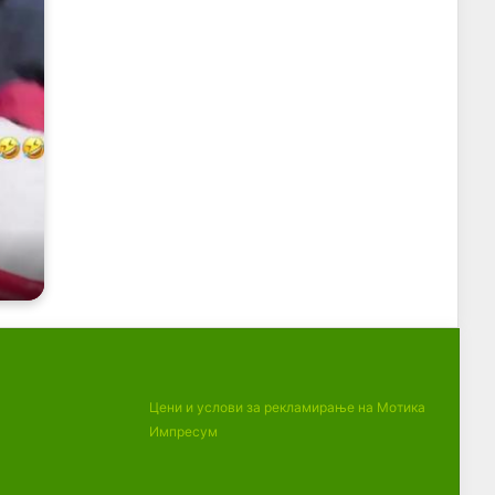
Цени и услови за рекламирање на Мотика
Импресум