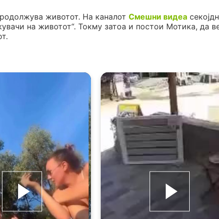
продолжува животот. На каналот
Смешни видеа
секојдн
жувачи на животот“. Токму затоа и постои Мотика, да в
т.