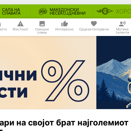
САЛА НА
МАКЕДОНСКИ
ХОР
СЛАВАТА
НЕСЕКОЈДНЕВНИ
мото
Жестоко!
Смешни
Интересно
Срцезатоплувачи
Мотика
слики
таленти
ари на својот брат најголемиот