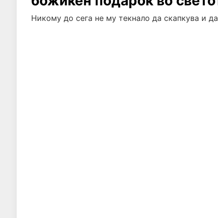
божиќен подарок во свето
Никому до сега не му текнало да скапкува и д