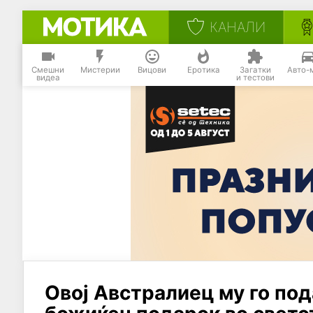
КАНАЛИ
Смешни
Мистерии
Вицови
Еротика
Загатки
Авто-
видеа
и тестови
Овој Австралиец му го под