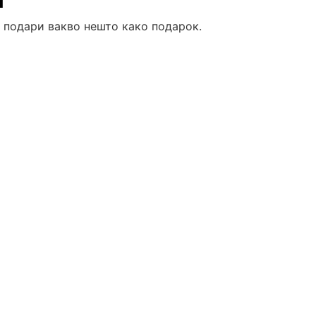
т
а подари вакво нешто како подарок.