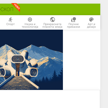
ОСКОП
Спорт
Наука и
Прекрасната
Поучни
Арт и
технологија
планета земја
приказни
дизајн