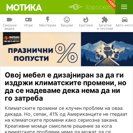
Хороскоп
Смешни
Игри
Мистерии
Вицови
Еротика
Загатки
Авто-мот
видеа
и тестови
Овој мебел е дизајниран за да ги
издржи климатските промени, но
да се надеваме дека нема да ни
го затреба
Климатските промени се клучен проблем на оваа
декада. Но, сепак, 41% од Американците не гледаат
на климатските промени како сериозна закана.
Креативни момци смислиле решение за кога
климатските проблеми нема да можат да се