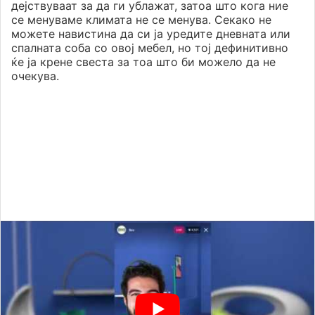
дејствуваат за да ги ублажат, затоа што кога ние
се менуваме климата не се менува. Секако не
можете навистина да си ја уредите дневната или
спалната соба со овој мебел, но тој дефинитивно
ќе ја крене свеста за тоа што би можело да не
очекува.