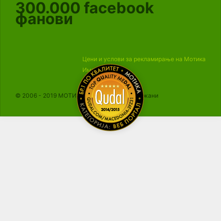
300.000
facebook
фанови
Цени и услови за рекламирање на Мотика
Импресум
© 2006 - 2019 МОТИКА, Сите права се задржани