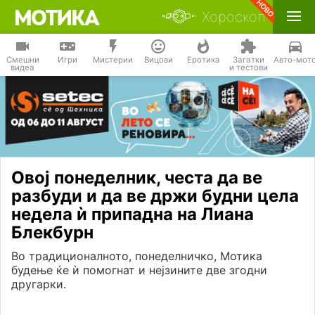
Хороскоп
Смешни
Игри
Мистерии
Вицови
Еротика
Загатки
Авто-мот
видеа
и тестови
Овој понеделник, честа да ве
разбуди и да ве држи будни цела
недела ѝ припадна на Лиана
Блекбурн
Во традиционалното, понеделничко, Мотика
будење ќе ѝ помогнат и нејзините две згодни
другарки.