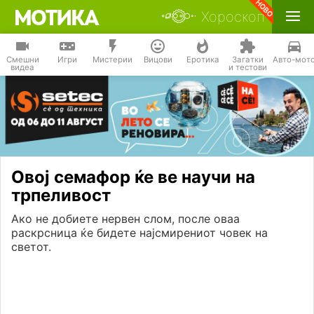
Хороскоп
Смешни
Игри
Мистерии
Вицови
Еротика
Загатки
Авто-мот
видеа
и тестови
Овој семафор ќе ве научи на
трпеливост
Ако не добиете нервен слом, после оваа
раскрсница ќе бидете најсмирениот човек на
светот.