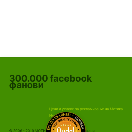
300.000
facebook
фанови
Цени и услови за рекламирање на Мотика
Импресум
© 2006 - 2019 МОТИКА, Сите права се задржани