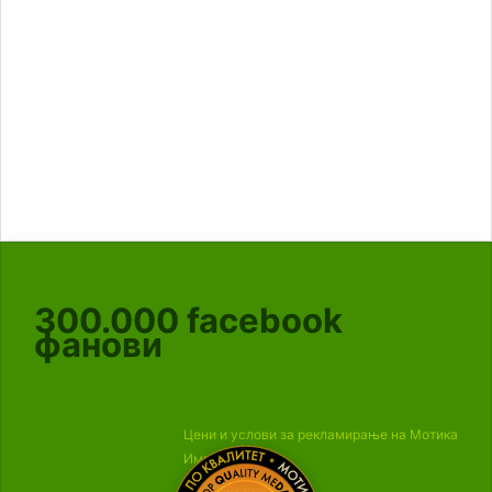
300.000
facebook
фанови
Цени и услови за рекламирање на Мотика
Импресум