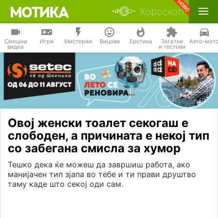
Хороскоп
Смешни
Игри
Мистерии
Вицови
Еротика
Загатки
Авто-мот
видеа
и тестови
Овој женски тоалет секогаш е
слободен, а причината е некој тип
со забегана смисла за хумор
Тешко дека ќе можеш да завршиш работа, ако
манијачен тип зјапа во тебе и ти прави друштво
таму каде што секој оди сам.