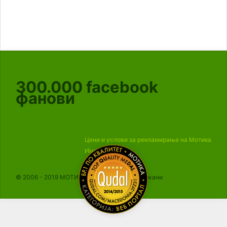
300.000
facebook
фанови
Цени и услови за рекламирање на Мотика
Импресум
© 2006 - 2019 МОТИКА, Сите права се задржани