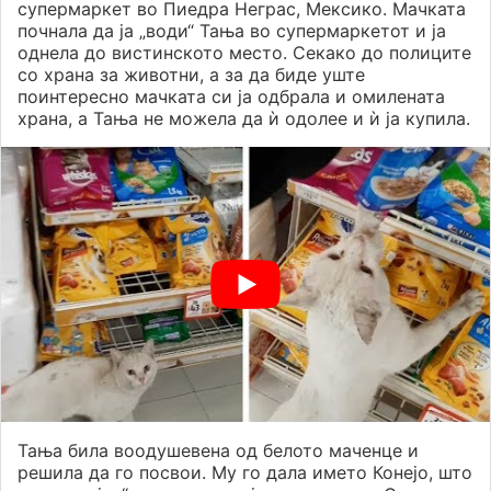
супермаркет во Пиедра Неграс, Мексико. Мачката
почнала да ја „води“ Тања во супермаркетот и ја
однела до вистинското место. Секако до полиците
со храна за животни, а за да биде уште
поинтересно мачката си ја одбрала и омилената
храна, а Тања не можела да ѝ одолее и ѝ ја купила.
Тања била воодушевена од белото маченце и
решила да го посвои. Му го дала името Конејо, што