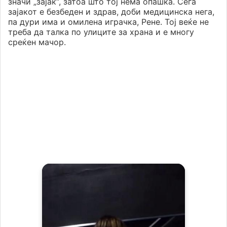
значи „зајак“, затоа што тој нема опашка. Сега
зајакот е безбеден и здрав, доби медицинска нега,
па дури има и омилена играчка, Рене. Тој веќе не
треба да талка по улиците за храна и е многу
среќен мачор.