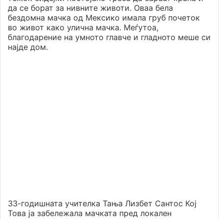
да се борат за нивните животи. Оваа бела
бездомна мачка од Мексико имала груб почеток
во живот како улична мачка. Меѓутоа,
благодарение на умното главче и гладното меше си
најде дом.
33-годишната учителка Тања Лизбет Сантос Кој
Това ја забележала мачката пред локален