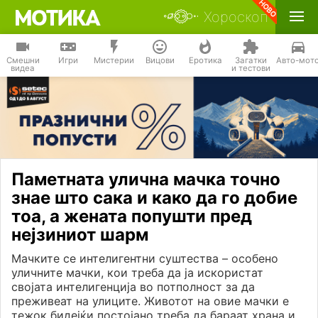
Хороскоп
Смешни
Игри
Мистерии
Вицови
Еротика
Загатки
Авто-мот
видеа
и тестови
Паметната улична мачка точно
знае што сака и како да го добие
тоа, а жената попушти пред
нејзиниот шарм
Мачките се интелигентни суштества – особено
уличните мачки, кои треба да ја искористат
својата интелигенција во потполност за да
преживеат на улиците. Животот на овие мачки е
тежок бидејќи постојано треба да бараат храна и