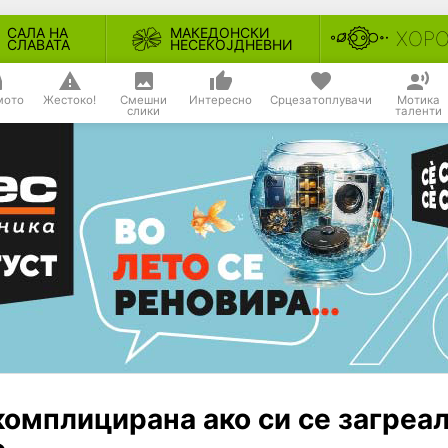
САЛА НА
МАКЕДОНСКИ
ХОР
СЛАВАТА
НЕСЕКОЈДНЕВНИ
мото
Жестоко!
Смешни
Интересно
Срцезатоплувачи
Мотика
слики
таленти
комплицирана ако си се загреал