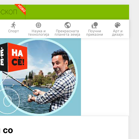
ОСКОП
Спорт
Наука и
Прекрасната
Поучни
Арт и
технологија
планета земја
приказни
дизајн
 со