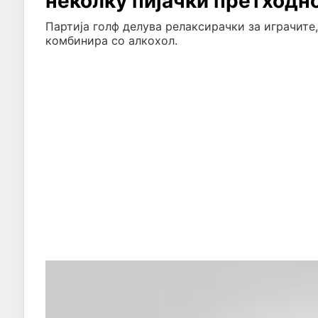
неколку пијачки претходн
Партија голф делува релаксирачки за играчите, 
комбинира со алкохол.