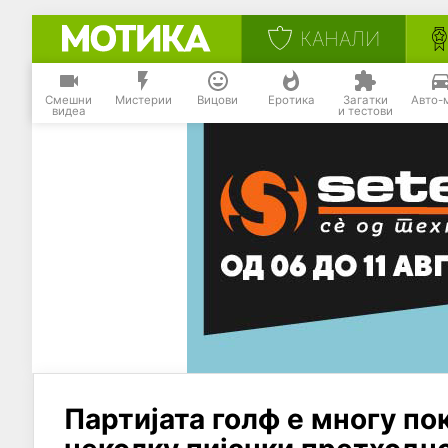
КАНАЛИ
Смешни
Мистерии
Вицови
Еротика
Загатки
Авто-
видеа
и тестови
Партијата голф е многу по