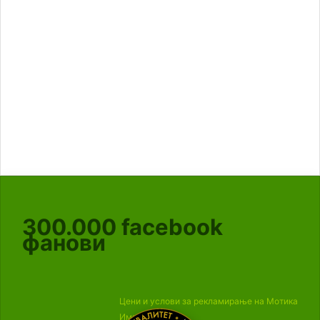
300.000
facebook
фанови
Цени и услови за рекламирање на Мотика
Импресум