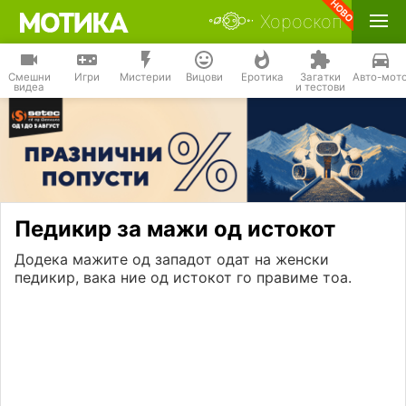
Хороскоп
Смешни
Игри
Мистерии
Вицови
Еротика
Загатки
Авто-мот
видеа
и тестови
Педикир за мажи од истокот
Додека мажите од западот одат на женски
педикир, вака ние од истокот го правиме тоа.