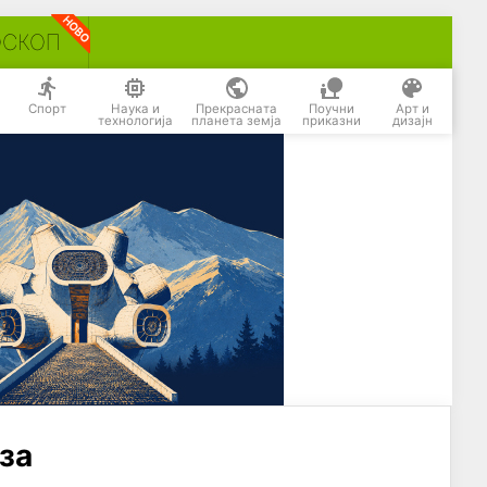
ОСКОП
Спорт
Наука и
Прекрасната
Поучни
Арт и
технологија
планета земја
приказни
дизајн
уза