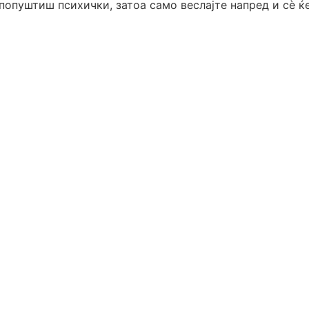
попуштиш психички, затоа само веслајте напред и сѐ ќ