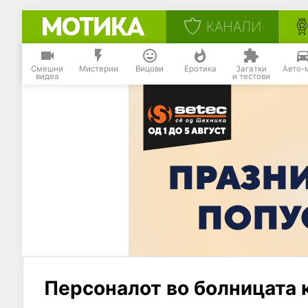
КАНАЛИ
Смешни
Мистерии
Вицови
Еротика
Загатки
Авто-
видеа
и тестови
Персоналот во болницата ка