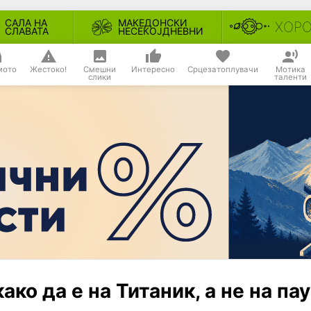
САЛА НА
МАКЕДОНСКИ
ХОР
СЛАВАТА
НЕСЕКОЈДНЕВНИ
мото
Жестоко!
Смешни
Интересно
Срцезатоплувачи
Мотика
слики
таленти
ко да е на Титаник, а не на па