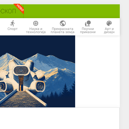
ОСКОП
Спорт
Наука и
Прекрасната
Поучни
Арт и
технологија
планета земја
приказни
дизајн