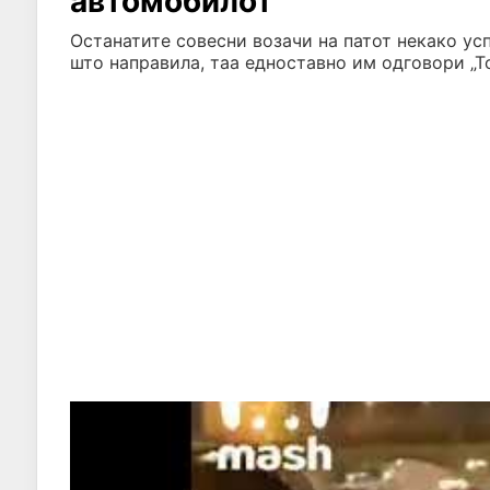
автомобилот
Останатите совесни возачи на патот некако успе
што направила, таа едноставно им одговори „Тоа 