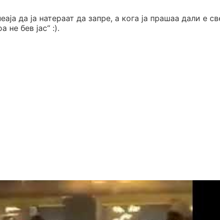
аја да ја натераат да запре, а кога ја прашаа дали е с
не бев јас“ :).