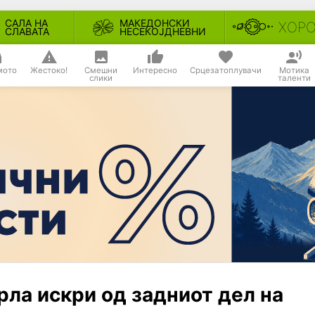
САЛА НА
МАКЕДОНСКИ
ХОР
СЛАВАТА
НЕСЕКОЈДНЕВНИ
мото
Жестоко!
Смешни
Интересно
Срцезатоплувачи
Мотика
слики
таленти
рла искри од задниот дел на