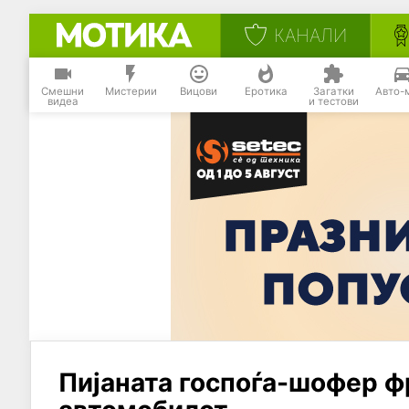
КАНАЛИ
Смешни
Мистерии
Вицови
Еротика
Загатки
Авто-
видеа
и тестови
Пијаната госпоѓа-шофер ф