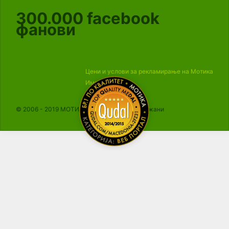
300.000
facebook
фанови
Цени и услови за рекламирање на Мотика
Импресум
© 2006 - 2019 МОТИКА, Сите права се задржани