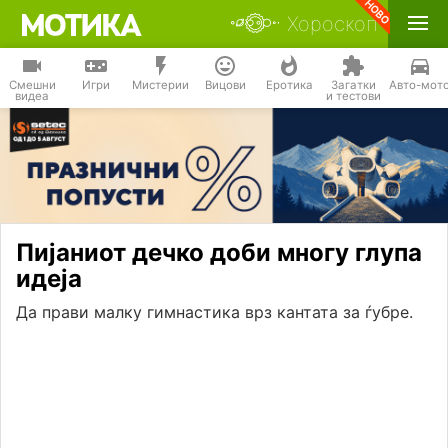
Хороскоп
Смешни
Игри
Мистерии
Вицови
Еротика
Загатки
Авто-мот
видеа
и тестови
Пијаниот дечко доби многу глупа
идеја
Да прави малку гимнастика врз кантата за ѓубре.