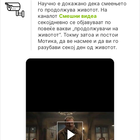
Научно е докажано дека смеењето
го продолжува животот. На
каналот
Смешни видеа
секојдневно се објавуваат по
повеќе вакви „продолжувачи на
животот“. Токму затоа и постои
Мотика, да ве насмее и да ви го
разубави секој ден од животот.