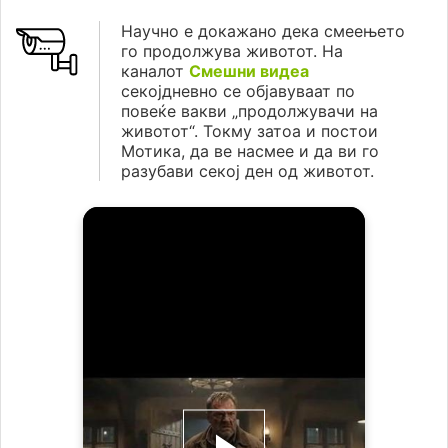
Научно е докажано дека смеењето
го продолжува животот. На
каналот
Смешни видеа
секојдневно се објавуваат по
повеќе вакви „продолжувачи на
животот“. Токму затоа и постои
Мотика, да ве насмее и да ви го
разубави секој ден од животот.