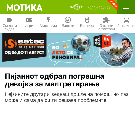
Хороскоп
Смешни
Игри
Мистерии
Вицови
Еротика
Загатки
Авто-мот
видеа
и тестови
Пијаниот одбрал погрешна
девојка за малтретирање
Нејзините другари веднаш дошле на помош, но таа
може и сама да си ги решава проблемите.