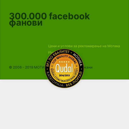
300.000
facebook
фанови
Цени и услови за рекламирање на Мотика
Импресум
© 2006 - 2019 МОТИКА, Сите права се задржани