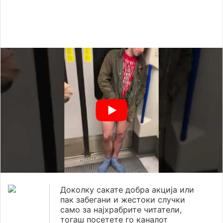
Доколку сакате добра акција или
пак забегани и жестоки случки
само за најхрабрите читатели,
тогаш посетете го каналот