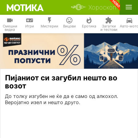
Хороскоп
Смешни
Игри
Мистерии
Вицови
Еротика
Загатки
Авто-мот
видеа
и тестови
Пијаниот си загубил нешто во
возот
До толку изгубен не ќе да е само од алкохол.
Веројатно изел и нешто друго.