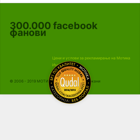
300.000
facebook
фанови
Цени и услови за рекламирање на Мотика
Импресум
© 2006 - 2019 МОТИКА, Сите права се задржани