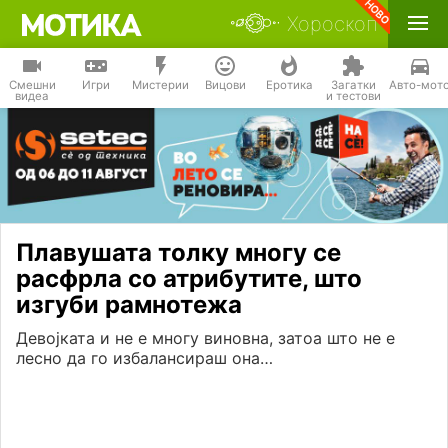
Хороскоп
Смешни
Игри
Мистерии
Вицови
Еротика
Загатки
Авто-мот
видеа
и тестови
Плавушата толку многу се
расфрла со атрибутите, што
изгуби рамнотежа
Девојката и не е многу виновна, затоа што не е
лесно да го избалансираш она…