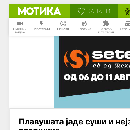
КАНАЛИ
Смешни
Мистерии
Вицови
Еротика
Загатки
Авто-
видеа
и тестови
Плавушата јаде суши и неј