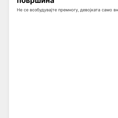
површина
Не се возбудувајте премногу, девојката само вн