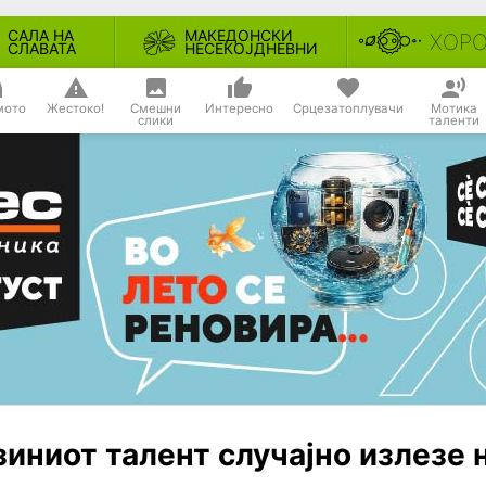
САЛА НА
МАКЕДОНСКИ
ХОР
СЛАВАТА
НЕСЕКОЈДНЕВНИ
мото
Жестоко!
Смешни
Интересно
Срцезатоплувачи
Мотика
слики
таленти
зиниот талент случајно излезе 