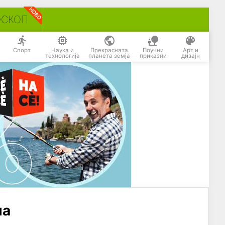
ОСКОП
Спорт
Наука и
Прекрасната
Поучни
Арт и
технологија
планета земја
приказни
дизајн
на