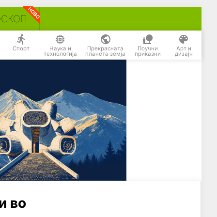
ОСКОП
Спорт
Наука и
Прекрасната
Поучни
Арт и
технологија
планета земја
приказни
дизајн
и во