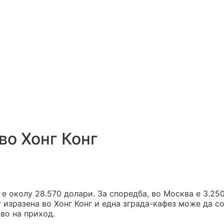
во Хонг Конг
е околу 28.570 долари. За споредба, во Москва е 3.25
у изразена во Хонг Конг и една зграда-кафез може да 
во на приход.