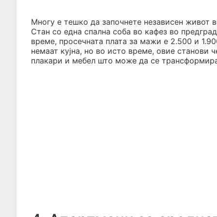
Многу е тешко да започнете независен живот во
Стан со една спална соба во кафез во предград
време, просечната плата за мажи е 2.500 и 1.
немаат кујна, но во исто време, овие станови 
плакари и мебел што може да се трансформира