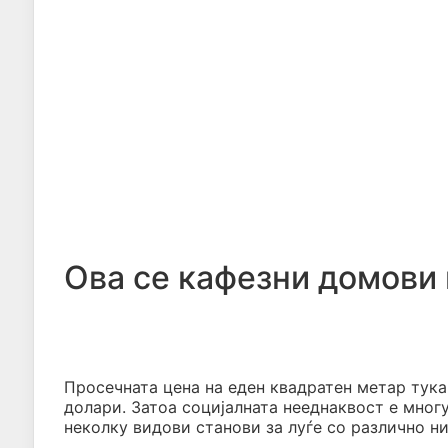
Ова се кафезни домови 
Просечната цена на еден квадратен метар тука 
долари. Затоа социјалната нееднаквост е мног
неколку видови станови за луѓе со различно ни