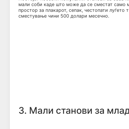
мали соби каде што може да се сместат само м
простор за плакарот, сепак, честопати луѓето 
сместување чини 500 долари месечно.
3. Мали станови за мла