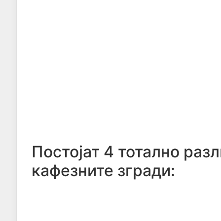
Постојат 4 тотално раз
кафезните згради: