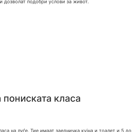
си дозволат подобри услови за живот.
а пониската класа
аса на луѓе. Тие имаат заедничка кујна и тоалет и 5 до