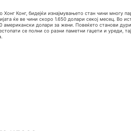
 Хонг Конг, бидејќи изнајмувањето стан чини многу па
ијата ќе ве чини скоро 1.650 долари секој месец. Во ис
900 американски долари за жени. Повеќето станови дури
честопати се полни со разни паметни гаџети и уреди, та
.