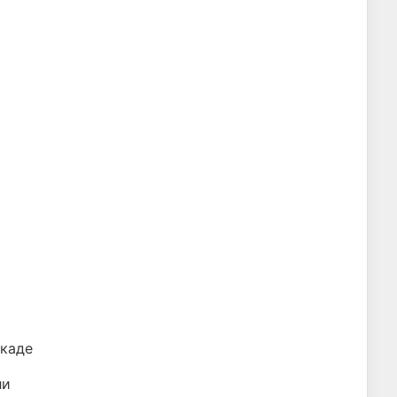
 каде
ли