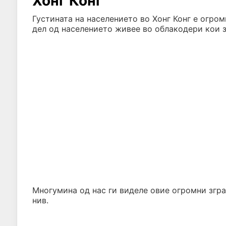
Хонг Конг
Густината на населението во Хонг Конг е огро
дел од населението живее во облакодери кои 
Многумина од нас ги виделе овие огромни згра
нив.