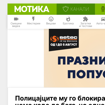
КАНАЛИ
Смешни
Мистерии
Вицови
Еротика
Загатки
Авто-
видеа
и тестови
Полицајците му го блокира