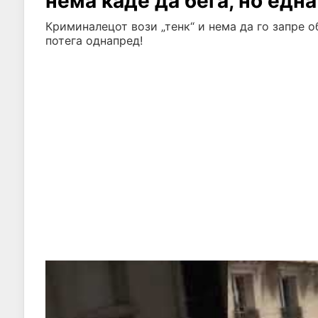
нема каде да бега, но ед
Криминалецот вози „тенк“ и нема да го запре о
потега однапред!