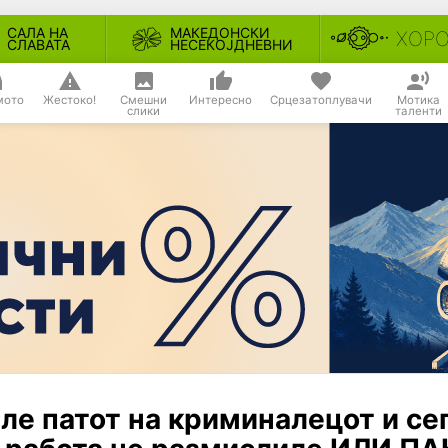
САЛА НА
МАКЕДОНСКИ
ХОР
СЛАВАТА
НЕСЕКОЈДНЕВНИ
мото
Жестоко!
Смешни
Интересно
Срцезатоплувачи
Мотика
слики
таленти
ле патот на криминалецот и се