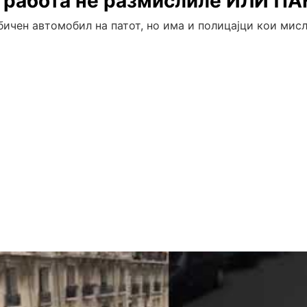
на работа не размислиле ИЛИ П
бичен автомобил на патот, но има и полицајци кои мисл