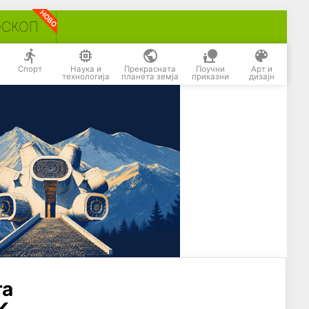
ОСКОП
Спорт
Наука и
Прекрасната
Поучни
Арт и
технологија
планета земја
приказни
дизајн
га