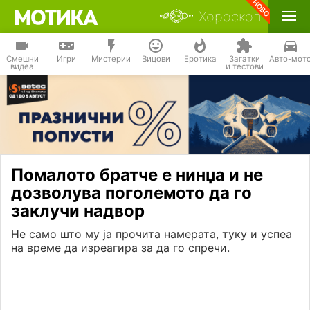
Хороскоп
Смешни
Игри
Мистерии
Вицови
Еротика
Загатки
Авто-мот
видеа
и тестови
Помалото братче е нинџа и не
дозволува поголемото да го
заклучи надвор
Не само што му ја прочита намерата, туку и успеа
на време да изреагира за да го спречи.