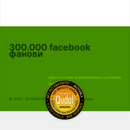
300.000
facebook
фанови
Цени и услови за рекламирање на Мотика
Импресум
© 2006 - 2019 МОТИКА, Сите права се задржани