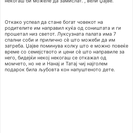
некогаш би можеле да замислат.“, вели Џајве.
Откако успеал да стане богат човекот на
родителите им направил куќа од соништата и ги
прошетал низ светот. Луксузната палата има 7
спални соби и прилично сè што можеби да им
затреба. Џајве поминува колку што е можно повеќе
време со семејството и цени сѐ што направиле за
него, бидејќи некој некогаш се откажал од
момчето, но не и Нанај и Татај чиј најголем
подарок била љубовта кон напуштеното дете.