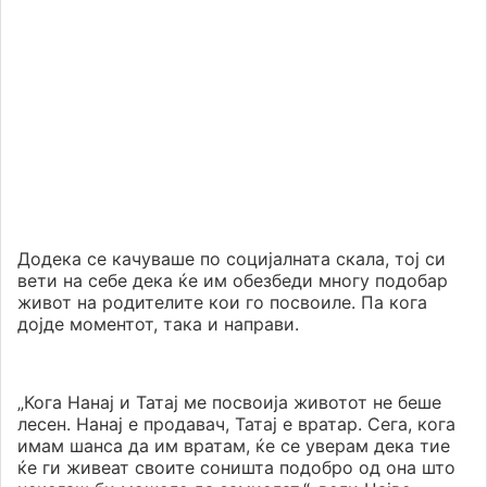
Додека се качуваше по социјалната скала, тој си
вети на себе дека ќе им обезбеди многу подобар
живот на родителите кои го посвоиле. Па кога
дојде моментот, така и направи.
„Кога Нанај и Татај ме посвоија животот не беше
лесен. Нанај е продавач, Татај е вратар. Сега, кога
имам шанса да им вратам, ќе се уверам дека тие
ќе ги живеат своите соништа подобро од она што