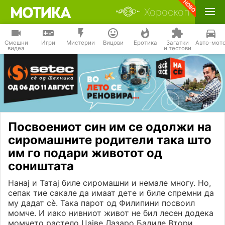
Хороскоп
Смешни
Игри
Мистерии
Вицови
Еротика
Загатки
Авто-мот
видеа
и тестови
Посвоениот син им се одолжи на
сиромашните родители така што
им го подари животот од
соништата
Нанај и Татај биле сиромашни и немале многу. Но,
сепак тие сакале да имаат дете и биле спремни да
му дадат сѐ. Така парот од Филипини посвоил
момче. И иако нивниот живот не бил лесен додека
момчето растело Џајве Лазаро Бадиле Втори