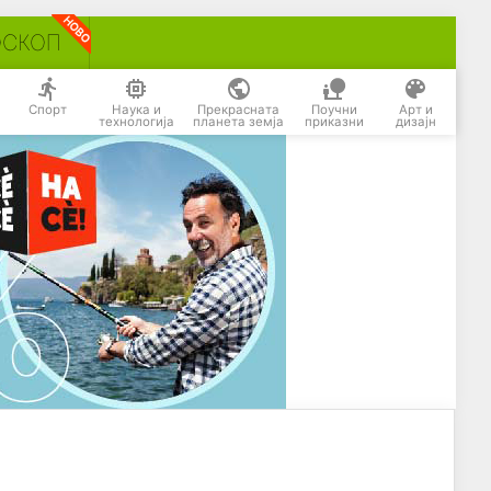
ОСКОП
Спорт
Наука и
Прекрасната
Поучни
Арт и
технологија
планета земја
приказни
дизајн