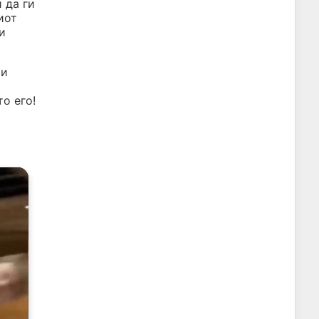
 да ги
иот
и
ти
то его!