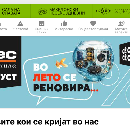
САЛА НА
МАКЕДОНСКИ
ХОР
СЛАВАТА
НЕСЕКОЈДНЕВНИ
мото
Жестоко!
Смешни
Интересно
Срцезатоплувачи
Мотика
слики
таленти
ите кои се кријат во нас