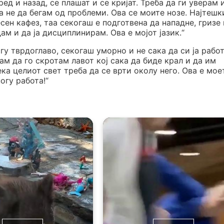
ед и назад, се плашат и се кријат. Треба да ги уверам и
а не да бегам од проблеми. Ова се моите нозе. Најтешк
есен кафез, таа секогаш е подготвена да нападне, гризе 
дам и да ја дисциплинирам. Ова е мојот јазик.“
ногу тврдоглаво, секогаш уморно и не сака да си ја рабо
ам да го скротам лавот кој сака да биде крал и да им
ека целиот свет треба да се врти околу него. Ова е мое
огу работа!“