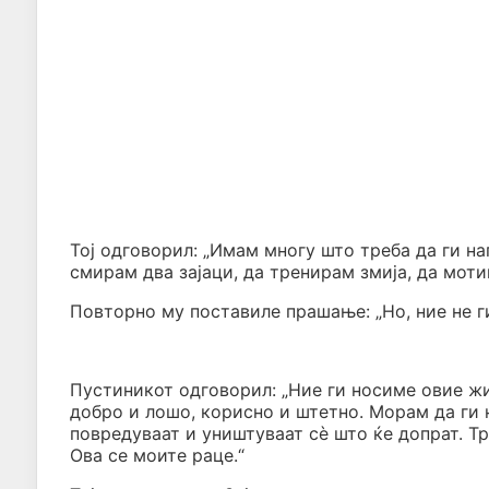
Тој одговорил: „Имам многу што треба да ги на
смирам два зајаци, да тренирам змија, да моти
Повторно му поставиле прашање: „Но, ние не ги
Пустиникот одговорил: „Ние ги носиме овие жив
добро и лошо, корисно и штетно. Морам да ги 
повредуваат и уништуваат сè што ќе допрат. Тр
Ова се моите раце.“