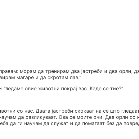
правам: морам да тренирам два јастреби и два орли, д
вирам магаре и да скротам лав.“
 гледаме овие животни покрај вас. Каде се тие?“
отни со нас. Двата јастреби скокаат на сè што гледаат
научам да разликуваат. Ова се моите очи. Два орли со 
еба да ги научам да служат и да помагаат без да повре