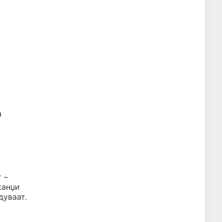
а
 –
канџи
дуваат.