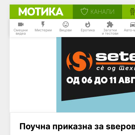
КАНАЛИ
Смешни
Мистерии
Вицови
Еротика
Загатки
Авто-
видеа
и тестови
Поучна приказна за ѕверов