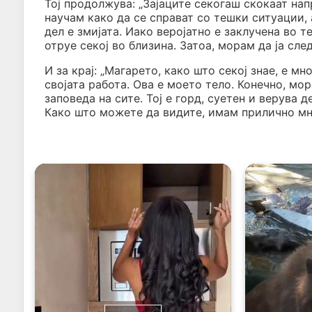
Тој продолжува: „Зајаците секогаш скокаат напр
научам како да се справат со тешки ситуации, 
дел е змијата. Иако веројатно е заклучена во т
отруе секој во близина. Затоа, морам да ја сле
И за крај: „Магарето, како што секој знае, е м
својата работа. Ова е моето тело. Конечно, мор
заповеда на сите. Тој е горд, суетен и верува д
Како што можете да видите, имам прилично мн