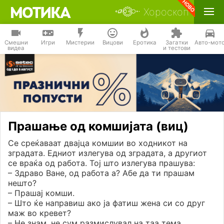
Хороскоп
Смешни
Игри
Мистерии
Вицови
Еротика
Загатки
Авто-мот
видеа
и тестови
Прашање од комшијата (виц)
Се среќаваат двајца комшии во ходникот на
зградата. Едниот излегува од зградата, а другиот
се враќа од работа. Тој што излегува прашува:
– Здраво Ване, од работа а? Абе да ти прашам
нешто?
– Прашај комши.
– Што ќе направиш ако ја фатиш жена си со друг
маж во кревет?
– Не знам, не сум размислувал на таа тема.