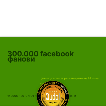
300.000
facebook
фанови
Цени и услови за рекламирање на Мотика
Импресум
© 2006 - 2019 МОТИКА, Сите права се задржани