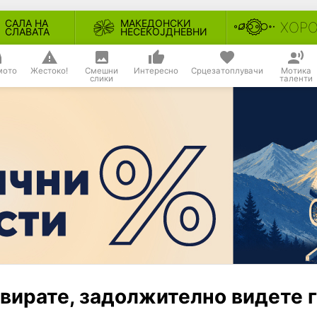
САЛА НА
МАКЕДОНСКИ
ХОР
СЛАВАТА
НЕСЕКОЈДНЕВНИ
мото
Жестоко!
Смешни
Интересно
Срцезатоплувачи
Мотика
слики
таленти
овирате, задолжително видете 