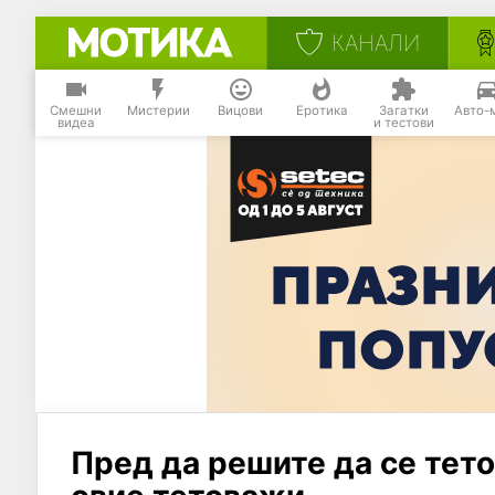
КАНАЛИ
Смешни
Мистерии
Вицови
Еротика
Загатки
Авто-
видеа
и тестови
Пред да решите да се тет