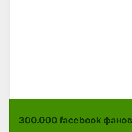
300.000
facebook фано