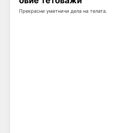
овие тетоважи
Прекрасни уметничи дела на телата.