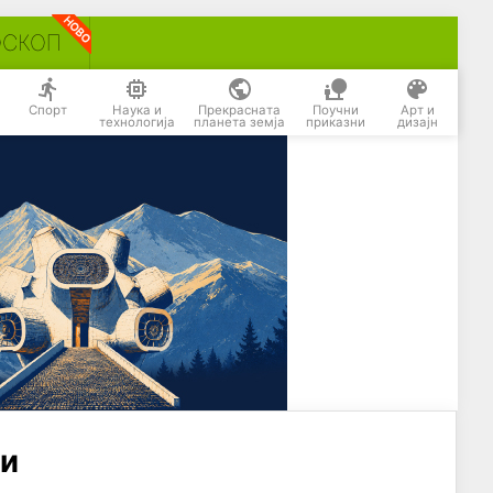
ОСКОП
Спорт
Наука и
Прекрасната
Поучни
Арт и
технологија
планета земја
приказни
дизајн
ги