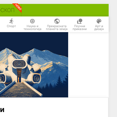
ОСКОП
Спорт
Наука и
Прекрасната
Поучни
Арт и
технологија
планета земја
приказни
дизајн
ги