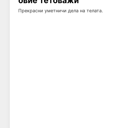
овие тетоважи
Прекрасни уметничи дела на телата.