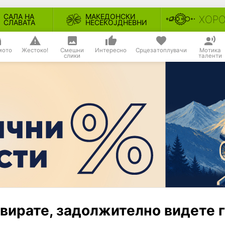
САЛА НА
МАКЕДОНСКИ
ХОР
СЛАВАТА
НЕСЕКОЈДНЕВНИ
мото
Жестоко!
Смешни
Интересно
Срцезатоплувачи
Мотика
слики
таленти
овирате, задолжително видете 