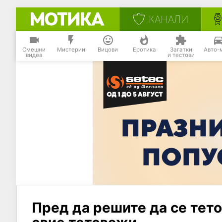
КАНАЛИ
Смешни
Мистерии
Вицови
Еротика
Загатки
Авто-
видеа
и тестови
Пред да решите да се тет