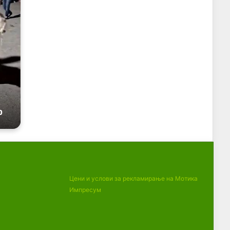
Цени и услови за рекламирање на Мотика
Импресум