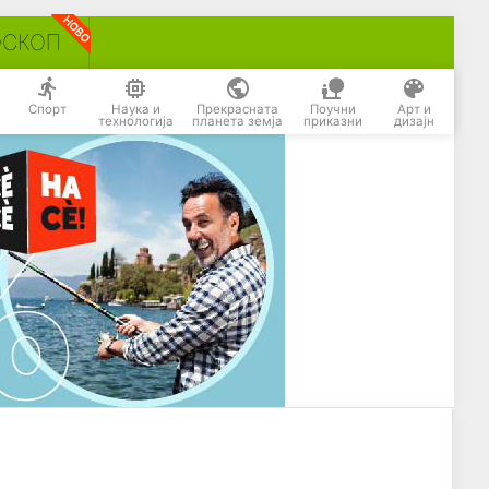
ОСКОП
Спорт
Наука и
Прекрасната
Поучни
Арт и
технологија
планета земја
приказни
дизајн