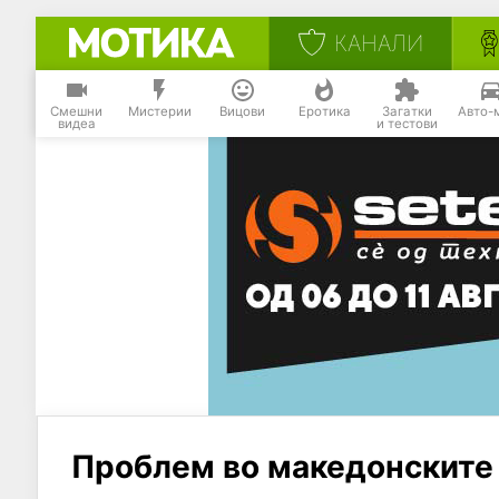
КАНАЛИ
Смешни
Мистерии
Вицови
Еротика
Загатки
Авто-
видеа
и тестови
Проблем во македонските 