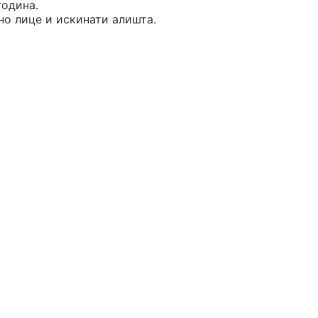
година.
но лице и искинати алишта.