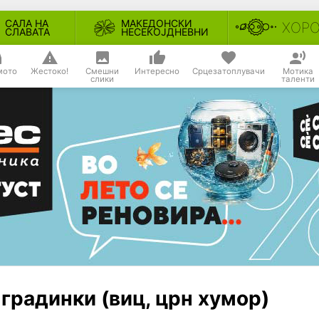
САЛА НА
МАКЕДОНСКИ
ХОР
СЛАВАТА
НЕСЕКОЈДНЕВНИ
мото
Жестоко!
Смешни
Интересно
Срцезатоплувачи
Мотика
слики
таленти
градинки (виц, црн хумор)