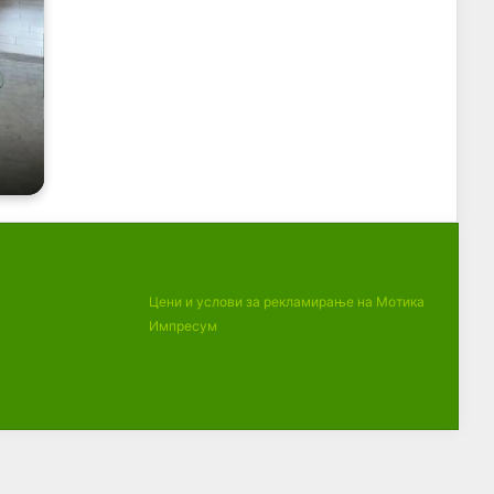
Цени и услови за рекламирање на Мотика
Импресум