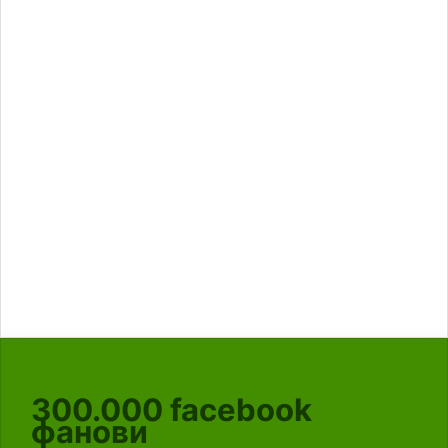
300.000
facebook
фанови