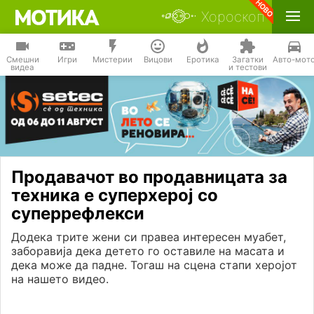
Хороскоп
Смешни
Игри
Мистерии
Вицови
Еротика
Загатки
Авто-мот
видеа
и тестови
Продавачот во продавницата за
техника е суперхерој со
суперрефлекси
Додека трите жени си правеа интересен муабет,
заборавија дека детето го оставиле на масата и
дека може да падне. Тогаш на сцена стапи херојот
на нашето видео.