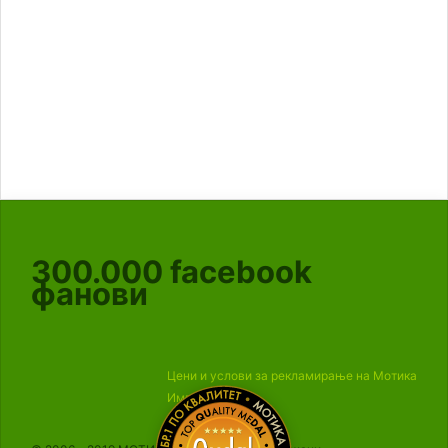
300.000
facebook
фанови
Цени и услови за рекламирање на Мотика
Импресум