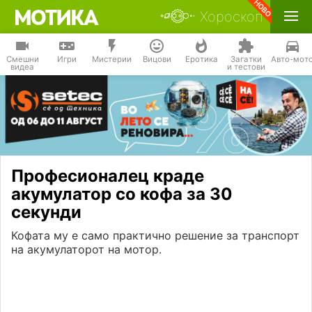
Хороскоп
Смешни
Игри
Мистерии
Вицови
Еротика
Загатки
Авто-мот
видеа
и тестови
Професионалец краде
акумулатор со кофа за 30
секунди
Кофата му е само практично решение за транспорт
на акумулаторот на мотор.