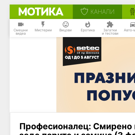
КАНАЛИ
Смешни
Мистерии
Вицови
Еротика
Загатки
Авто-
видеа
и тестови
Професионалец: Смирено вл