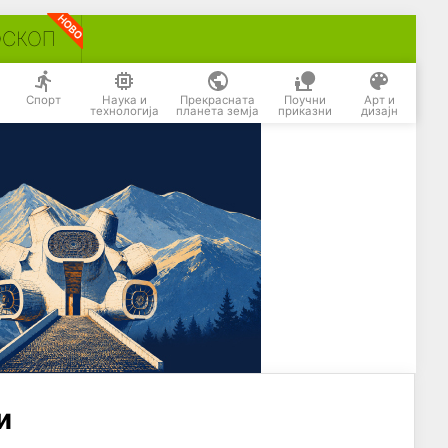
ОСКОП
Спорт
Наука и
Прекрасната
Поучни
Арт и
технологија
планета земја
приказни
дизајн
и