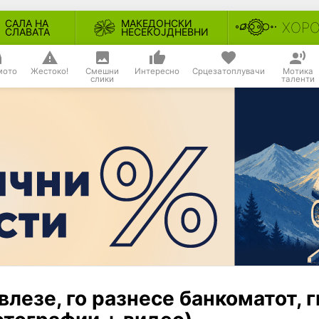
САЛА НА
МАКЕДОНСКИ
ХОР
СЛАВАТА
НЕСЕКОЈДНЕВНИ
мото
Жестоко!
Смешни
Интересно
Срцезатоплувачи
Мотика
слики
таленти
езе, го разнесе банкоматот, г