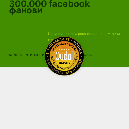
300.000
facebook
фанови
Цени и услови за рекламирање на Мотика
Импресум
© 2006 - 2019 МОТИКА, Сите права се задржани