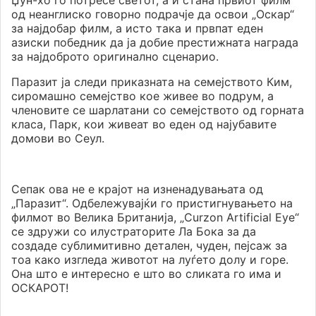
Џун-хо го потресе светот, а и стана првиот филм
од неанглиско говорно подрачје да освои „Оскар“
за најдобар филм, а исто така и првпат еден
азиски победник да ја добие престижната награда
за најдоброто оригинално сценарио.
Паразит ја следи приказната на семејството Ким,
сиромашно семејство кое живее во подрум, а
членовите се шарлатани со семејството од горната
класа, Парк, кои живеат во еден од најубавите
домови во Сеул.
Сепак ова не е крајот на изненадувањата од
„Паразит“. Одбележувајќи го пристигнувањето на
филмот во Велика Британија, „Curzon Artificial Eye“
се здружи со илустраторите Ла Бока за да
создаде сублимитивно детален, чуден, пејсаж за
тоа како изгледа животот на луѓето долу и горе.
Она што е интересно е што во сликата го има и
ОСКАРОТ!