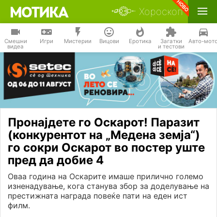
Хороскоп
Смешни
Игри
Мистерии
Вицови
Еротика
Загатки
Авто-мот
видеа
и тестови
Пронајдете го Оскарот! Паразит
(конкурентот на „Медена земја“)
го сокри Оскарот во постер уште
пред да добие 4
Оваа година на Оскарите имаше прилично големо
изненадување, кога станува збор за доделување на
престижната награда повеќе пати на еден ист
филм.