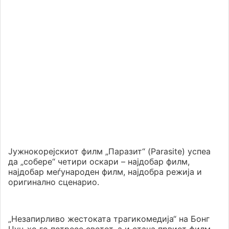
Јужнокорејскиот филм „Паразит“ (Parasite) успеа
да „собере“ четири оскари – најдобар филм,
најдобар меѓународен филм, најдобра режија и
оригинално сценарио.
„Незапирливо жестоката трагикомедија“ на Бонг