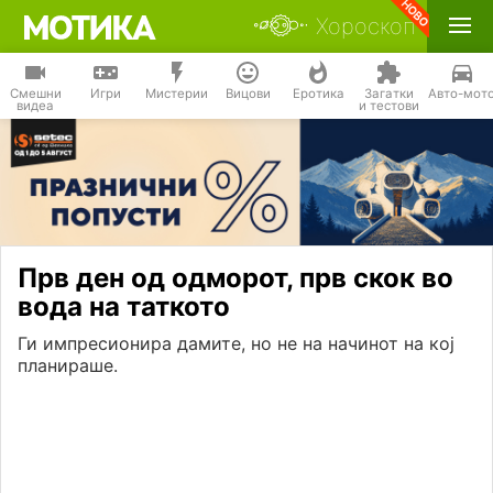
Хороскоп
Смешни
Игри
Мистерии
Вицови
Еротика
Загатки
Авто-мот
видеа
и тестови
Прв ден од одморот, прв скок во
вода на таткото
Ги импресионира дамите, но не на начинот на кој
планираше.