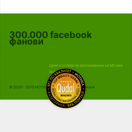
300.000
facebook
фанови
Цени и услови за рекламирање на Мотика
Импресум
© 2006 - 2019 МОТИКА, Сите права се задржани