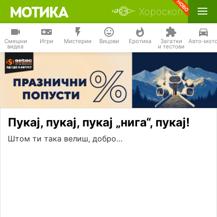
Хороскоп
Смешни
Игри
Мистерии
Вицови
Еротика
Загатки
Авто-мот
видеа
и тестови
Пукај, пукај, пукај „нига“, пукај!
Штом ти така велиш, добро…