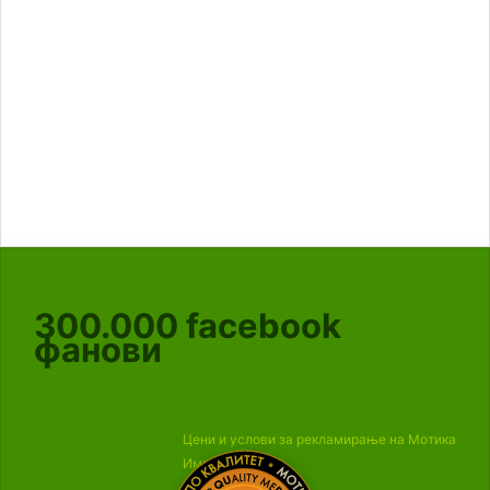
300.000
facebook
фанови
Цени и услови за рекламирање на Мотика
Импресум