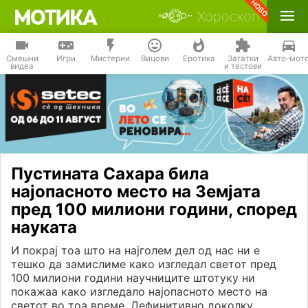
Хороскоп
Смешни
Игри
Мистерии
Вицови
Еротика
Загатки
Авто-мот
видеа
и тестови
Пустината Сахара била
најопасното место на Земјата
пред 100 милиони години, според
науката
И покрај тоа што на најголем дел од нас ни е
тешко да замислиме како изгледал светот пред
100 милиони години научниците штотуку ни
покажаа како изгледало најопасното место на
светот во тоа време. Дефинитивно доколку