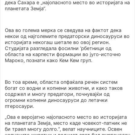
дека Сахара е „најопасното место во историјата на
планетата Земја“.
Ова во голема мерка се сведува на фактот дека
некои од најголемите предаторски диносауруси во
историјата некогаш шетале во овој регион.
Студијата разгледала фосилни ‘рбетници од
областа на карпести формации во југо-источно
Мароко, познати како Кем Кем груп.
Во тоа време, областа опфаќала речен систем
богат со водни и копнени животни, и како таков
содржел и многу предатори, почнувајќи од
огромни копнени диносауруси до летачки
птеросаури.
„Ова е веројатно најопасното место во историјата
на планетата Земја, место каде човекот-патник не
би траел многу долго.“, велат научниците. Освен