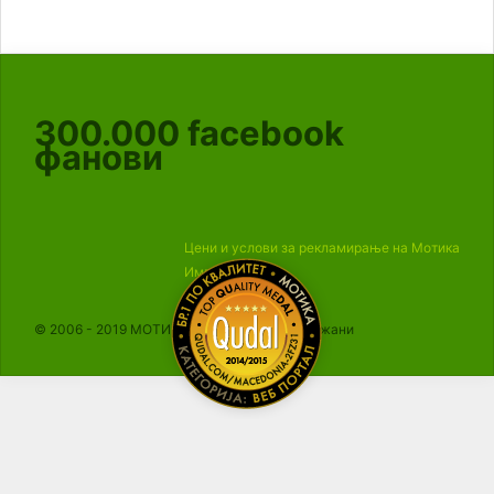
300.000
facebook
фанови
Цени и услови за рекламирање на Мотика
Импресум
© 2006 - 2019 МОТИКА, Сите права се задржани