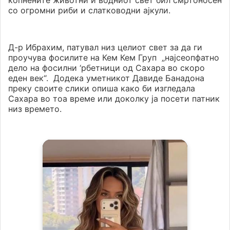
копнените животни и водниот свет бил смртоносен
со огромни риби и слатководни ајкули.
Д-р Ибрахим, патувал низ целиот свет за да ги
проучува фосилите на Кем Кем Груп „најсеопфатно
дело на фосилни ‘рбетници од Сахара во скоро
еден век“. Додека уметникот Давиде Банадона
преку своите слики опиша како би изгледала
Сахара во тоа време или доколку ја посети патник
низ времето.