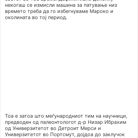
некогаш се измисли машина за патување низ
времето треба да го избегнуваме Мароко и
околината во тој период.
Тоа е затоа што меѓународниот тим на научници,
предводен од палеонтологот д-р Низар Ибрахим
од Универзитетот во Детроит Мерси и
Универзитетот во Портсмут, дојдоа до заклучок