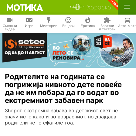
Хороскоп
Смешни
Игри
Мистерии
Вицови
Еротика
Загатки
Авто-мот
видеа
и тестови
Родителите на годината се
погрижија нивното дете повеќе
да не им побара да го водат во
екстремниот забавен парк
Зборот екстремна забава во детскиот свет не
значи исто како и во возрасниот, но двајцава
родители не го сфатиле тоа.