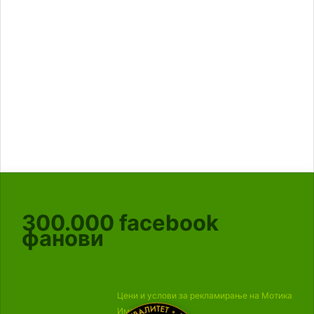
300.000
facebook
фанови
Цени и услови за рекламирање на Мотика
Импресум