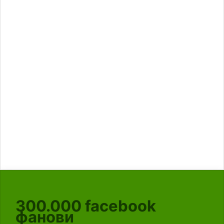
300.000
facebook
фанови