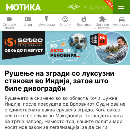
Хороскоп
Смешни
Игри
Мистерии
Вицови
Еротика
Загатки
Авто-мот
видеа
и тестови
Рушење на згради со луксузни
станови во Индија, затоа што
биле дивоградби
Рушењето е снимено во во областа Кочи, Јужна
Индија, после пресудата од Врховниот Суд и ова не
е единствената ваква срушена зграда. Кога вакво
нешто ќе се случи во Македонија, тогаш државата
ќе тргне напред. Наместо тоа, нашите политичари
носат нов закон за легализација, за да си ги