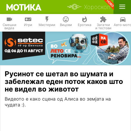
Хороскоп
Смешни
Игри
Мистерии
Вицови
Еротика
Загатки
Авто-мот
видеа
и тестови
Русинот се шетал во шумата и
забележал еден поток каков што
не видел во животот
Видеото е како сцена од Алиса во земјата на
чудата :).