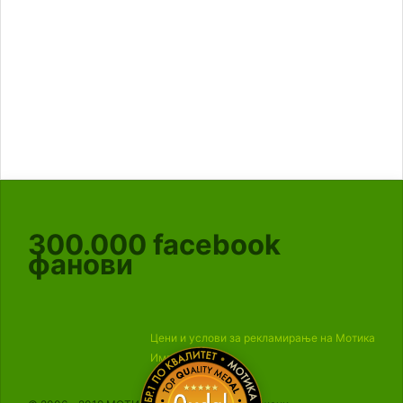
300.000
facebook
фанови
Цени и услови за рекламирање на Мотика
Импресум