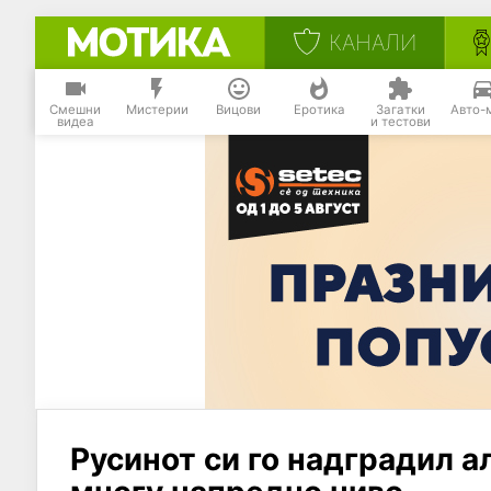
КАНАЛИ
Смешни
Мистерии
Вицови
Еротика
Загатки
Авто-
видеа
и тестови
Русинот си го надградил а