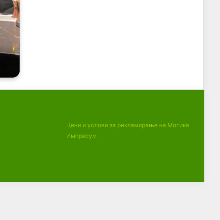
Цени и услови за рекламирање на Мотика
Импресум