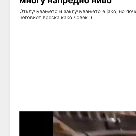
многу напредно ниво
Отклучувањето и заклучувањето е јако, но поч
неговиот вреска како човек :).