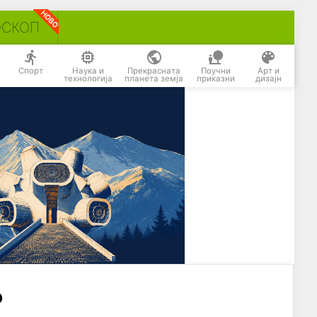
ОСКОП
Спорт
Наука и
Прекрасната
Поучни
Арт и
технологија
планета земја
приказни
дизајн
о