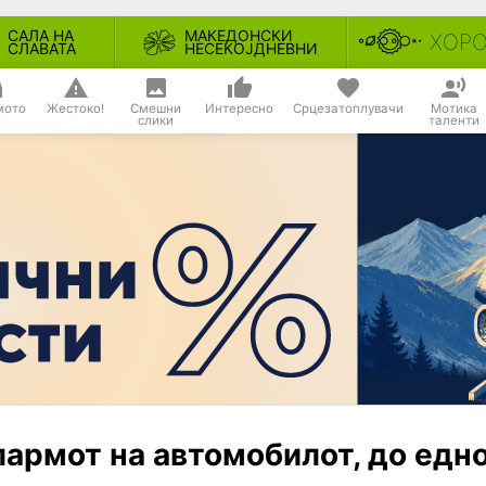
САЛА НА
МАКЕДОНСКИ
ХОР
СЛАВАТА
НЕСЕКОЈДНЕВНИ
мото
Жестоко!
Смешни
Интересно
Срцезатоплувачи
Мотика
слики
таленти
лармот на автомобилот, до едн