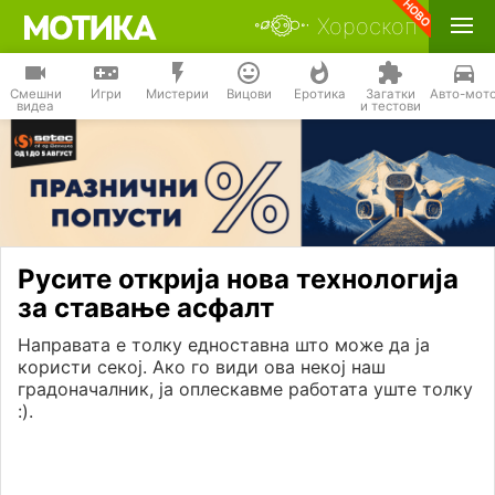
Хороскоп
Смешни
Игри
Мистерии
Вицови
Еротика
Загатки
Авто-мот
видеа
и тестови
Русите открија нова технологија
за ставање асфалт
Направата е толку едноставна што може да ја
користи секој. Ако го види ова некој наш
градоначалник, ја оплескавме работата уште толку
:).