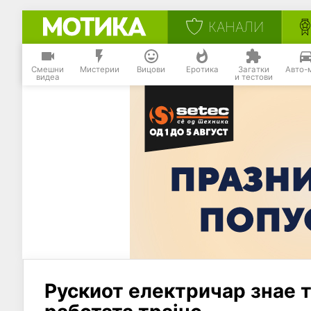
КАНАЛИ
Смешни
Мистерии
Вицови
Еротика
Загатки
Авто-
видеа
и тестови
Рускиот електричар знае т