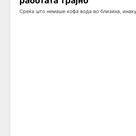
работата трајно
Среќа што немаше кофа вода во близина, инаку 