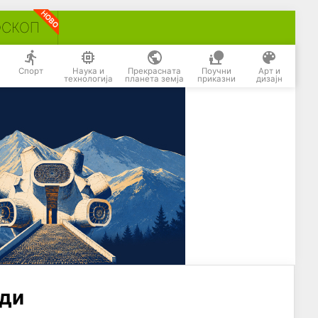
ОСКОП
Спорт
Наука и
Прекрасната
Поучни
Арт и
технологија
планета земја
приказни
дизајн
еди