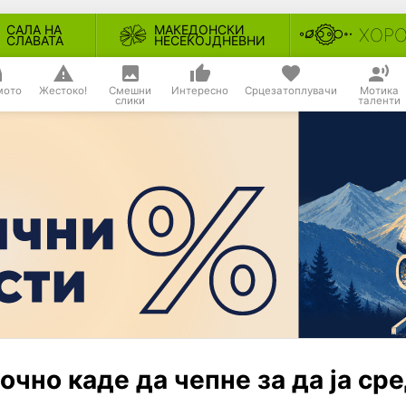
САЛА НА
МАКЕДОНСКИ
ХОР
СЛАВАТА
НЕСЕКОЈДНЕВНИ
мото
Жестоко!
Смешни
Интересно
Срцезатоплувачи
Мотика
слики
таленти
очно каде да чепне за да ја ср