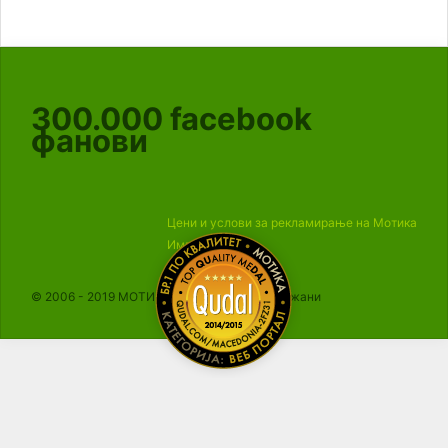
300.000
facebook
фанови
Цени и услови за рекламирање на Мотика
Импресум
© 2006 - 2019 МОТИКА, Сите права се задржани