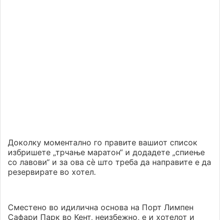
Доколку моментално го правите вашиот список
избришете „трчање маратон“ и додадете „спиење
со лавови“ и за ова сѐ што треба да направите е да
резервирате во хотел.
Сместено во идилична основа на Порт Лимпен
Сафари Парк во Кент, неизбежно, е и хотелот и