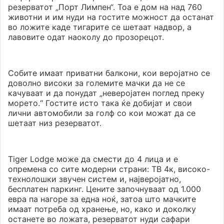
резерватот „Порт Лимпен“. Тоа е дом на над 760
животни и им нуди на гостите можност да останат
во ложите каде тигарите се шетаат надвор, а
лавовите одат наоколу до прозорецот.
Собите имаат приватни балкони, кои веројатно се
доволно високи за големите мачки да не се
качуваат и да понудат „неверојатен поглед преку
морето.“ Гостите исто така ќе добијат и свои
лични автомобили за голф со кои можат да се
шетаат низ резерватот.
Tiger Lodge може да смести до 4 лица и е
опремена со сите модерни страни: ТВ 4к, високо-
технолошки звучен систем и, најверојатно,
бесплатен паркинг. Цените започнуваат од 1.000
евра па нагоре за една ноќ, затоа што мачките
имаат потреба од хранење, но, како и доколку
останете во ложата, резерватот нуди сафари