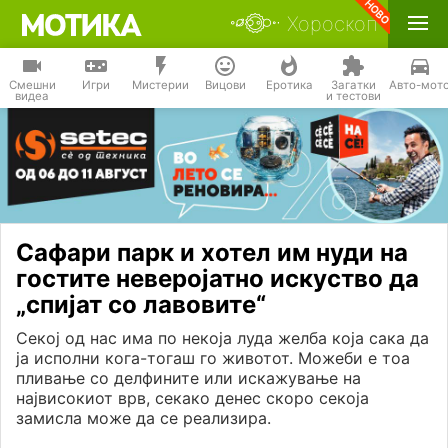
Хороскоп
Смешни
Игри
Мистерии
Вицови
Еротика
Загатки
Авто-мот
видеа
и тестови
Сафари парк и хотел им нуди на
гостите неверојатно искуство да
„спијат со лавовите“
Секој од нас има по некоја луда желба која сака да
ја исполни кога-тогаш го животот. Можеби е тоа
пливање со делфините или искажување на
највисокиот врв, секако денес скоро секоја
замисла може да се реализира.