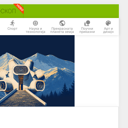
ОСКОП
Спорт
Наука и
Прекрасната
Поучни
Арт и
технологија
планета земја
приказни
дизајн