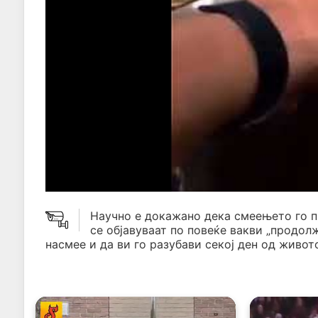
Научно е докажано дека смеењето го 
се објавуваат по повеќе вакви „продол
насмее и да ви го разубави секој ден од живото