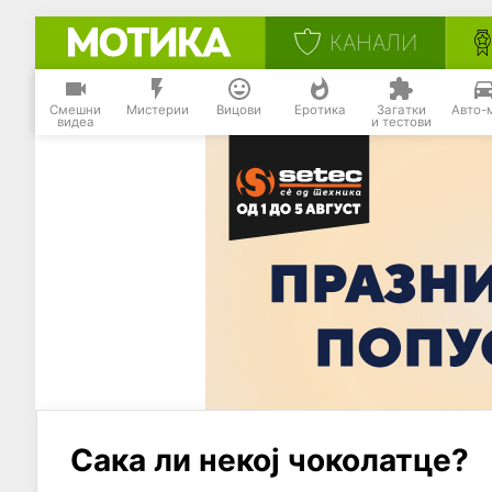
КАНАЛИ
Смешни
Мистерии
Вицови
Еротика
Загатки
Авто-
видеа
и тестови
Сака ли некој чоколатце?