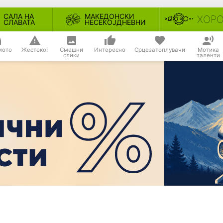
САЛА НА
МАКЕДОНСКИ
ХОР
СЛАВАТА
НЕСЕКОЈДНЕВНИ
мото
Жестоко!
Смешни
Интересно
Срцезатоплувачи
Мотика
слики
таленти