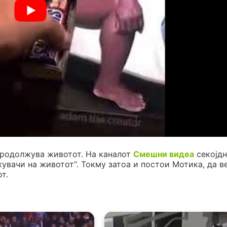
продолжува животот. На каналот
Смешни видеа
секојдн
жувачи на животот“. Токму затоа и постои Мотика, да в
т.