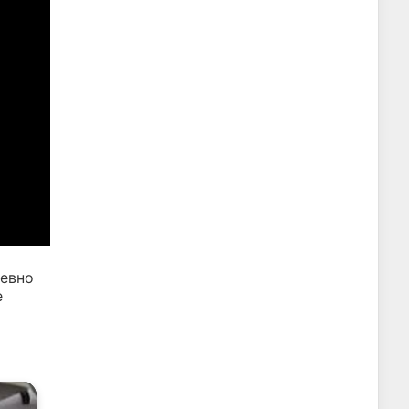
евно
е