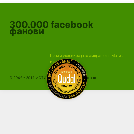
300.000
facebook
фанови
Цени и услови за рекламирање на Мотика
Импресум
© 2006 - 2019 МОТИКА, Сите права се задржани